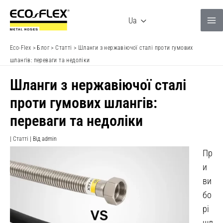
Перейти
до
Ua
вмісту
Eco-Flex
>
Блог
>
Статті
>
Шланги з нержавіючої сталі проти гумових
шлангів: переваги та недоліки
Шланги з нержавіючої сталі
проти гумових шлангів:
переваги та недоліки
|
Статті
| Від
admin
Пр
и
ви
бо
рі
шл