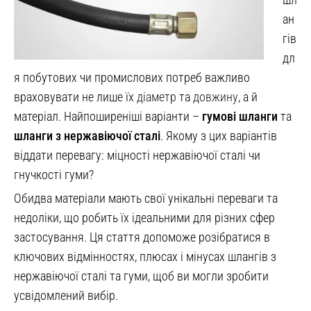
ан
гів
дл
я побутових чи промислових потреб важливо
враховувати не лише їх
діаметр
та
довжину
, а й
матеріал. Найпоширеніші варіанти –
гумові шланги
та
шланги з нержавіючої сталі
. Якому з цих варіантів
віддати перевагу: міцності нержавіючої сталі чи
гнучкості гуми?
Обидва матеріали мають свої унікальні переваги та
недоліки, що робить їх ідеальними для різних сфер
застосування. Ця стаття допоможе розібратися в
ключових відмінностях, плюсах і мінусах шлангів з
нержавіючої сталі та гуми, щоб ви могли зробити
усвідомлений вибір.