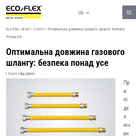
Перейти
до
Ua
вмісту
Eco-Flex
>
Блог
>
Статті
>
Оптимальна довжина газового шлангу: безпека
понад усе
Оптимальна довжина газового
шлангу: безпека понад усе
|
Статті
| Від
admin
Пр
и
пі
дк
л
юч
ен