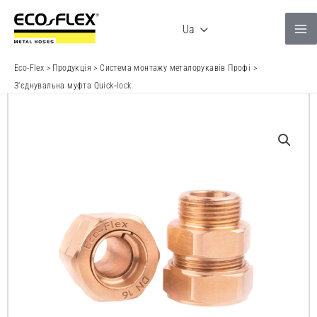
Перейти
до
Ua
вмісту
Eco-Flex
>
Продукція
>
Система монтажу металорукавів Профі
>
З’єднувальна муфта Quick‑lock