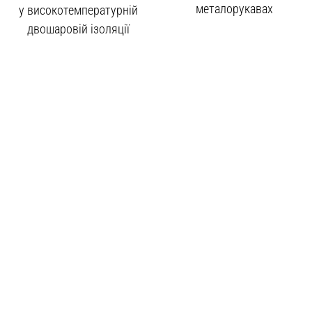
металорукавах
у високотемпературній
двошаровій ізоляції
+38 050 5000 266
office@eco-flex.com.ua
Україна, м. Харків, вул. Георгіївська, 10
Політика конфіденційності
© 2026 Eco-Flex | Всі права захищені.