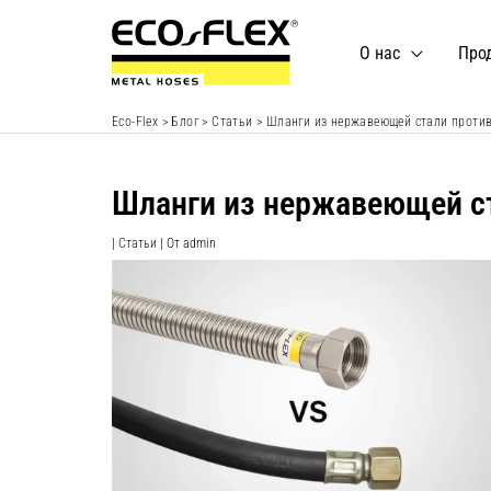
Перейти
к
О нас
Про
содержимому
Eco-Flex
>
Блог
>
Статьи
>
Шланги из нержавеющей стали против
Шланги из нержавеющей ст
|
Статьи
| От
admin