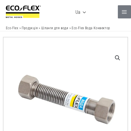
Перейти
до
Ua
вмісту
Eco-Flex
>
Продукція
>
Шланги для води
>
Eco-Flex Вода Конвектор