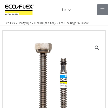
Перейти
до
Ua
вмісту
Eco-Flex
>
Продукція
>
Шланги для води
>
Eco-Flex Вода Змішувач