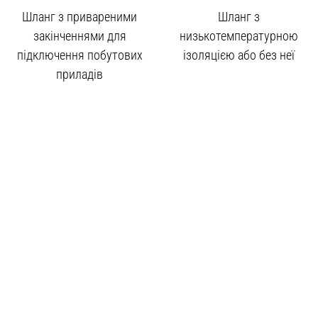
Шланг з привареними
Шланг з
закінченнями для
низькотемпературною
підключення побутових
ізоляцією або без неї
приладів
+38 050 5000 266
office@eco-flex.com.ua
Україна, м. Харків, вул. Георгіївська, 10
Політика конфіденційності