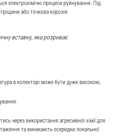
ся електрохімічні процеси руйнування. Під
тріщини або точкова корозія.
ичну вставку, яка розриває
атура в колекторі може бути дуже високою,
ування.
ись через використання агресивної хімії для
нтаження та виникають осередки локальної