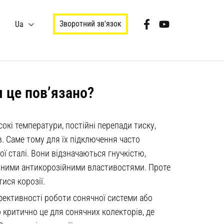
Зворотний зв'язок
Ua
 це пов’язано?
окі температури, постійні перепади тиску,
в. Саме тому для їх підключення часто
 сталі. Вони відзначаються гнучкістю,
мінними антикорозійними властивостями. Проте
ися корозії.
ективності роботи сонячної системи або
 критично це для сонячних колекторів, де