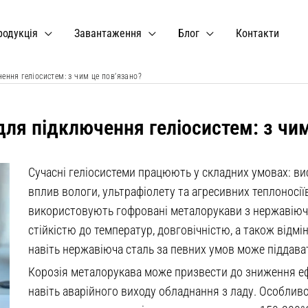
родукція
Завантаження
Блог
Контакти
ення геліосистем: з чим це пов’язано?
для підключення геліосистем: з чим
Сучасні геліосистеми працюють у складних умовах: вис
вплив вологи, ультрафіолету та агресивних теплоносії
використовують гофровані металорукави з нержавіючої
стійкістю до температур, довговічністю, а також від
навіть нержавіюча сталь за певних умов може піддават
Корозія металорукава може призвести до зниження еф
навіть аварійного виходу обладнання з ладу. Особливо