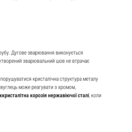
трубу. Дугове зварювання виконується
у утворений зварювальний шов не втрачає
 порушуватися кристалічна структура металу
 вуглець може реагувати з хромом,
жкристалітна корозія нержавіючої сталі
, коли