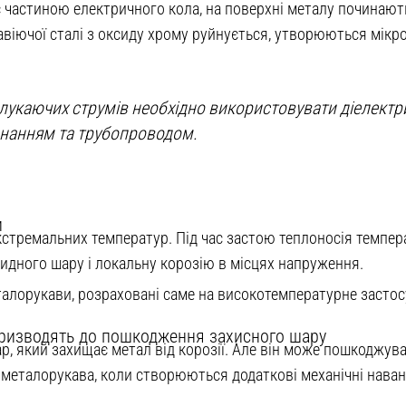
частиною електричного кола, на поверхні металу починають
віючої сталі з оксиду хрому руйнується, утворюються мікро
лукаючих струмів необхідно використовувати діелектр
днанням та трубопроводом.
и
стремальних температур. Під час застою теплоносія темпер
дного шару і локальну корозію в місцях напруження.
алорукави, розраховані саме на високотемпературне застос
 призводять до пошкодження захисного шару
 який захищає метал від корозії. Але він може пошкоджуват
 металорукава, коли створюються додаткові механічні нава