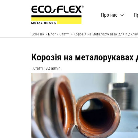
Перейти
до
Про нас
П
вмісту
Eco-Flex
>
Блог
>
Статті
>
Корозія на металорукавах для підключ
Корозія на металорукавах 
|
Статті
| Від
admin