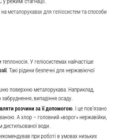
у режимі стагнації.
ї на
металорукавах для геліосистем
та способи
 теплоносія. У геліосистемах найчастіше
зії
. Такі рідини безпечні для нержавіючої
рішню поверхню металорукава. Наприклад,
о забруднення, випадіння осаду.
вляти розчини за її допомогою
. І це пов’язано
ованою. А хлор – головний «ворог» нержавійки,
м дистильованої води.
арекомендував при роботі в умовах низьких