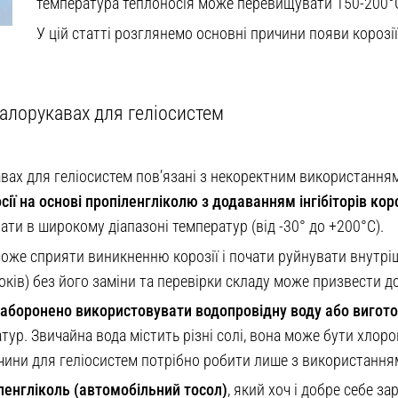
температура теплоносія може перевищувати 150-200°C 
У цій статті розглянемо основні причини появи корозі
талорукавах для геліосистем
вах для геліосистем пов’язані з некоректним використанням
ії на основі пропіленгліколю з додаванням інгібіторів коро
ати в широкому діапазоні температур (від -30° до +200°С).
 може сприяти виникненню корозії і почати руйнувати внут
оків) без його заміни та перевірки складу може призвести д
заборонено використовувати водопровідну воду або вигото
тур. Звичайна вода містить різні солі, вона може бути хлор
зчини для геліосистем потрібно робити лише з використання
ленгліколь (автомобільний тосол)
, який хоч і добре себе з