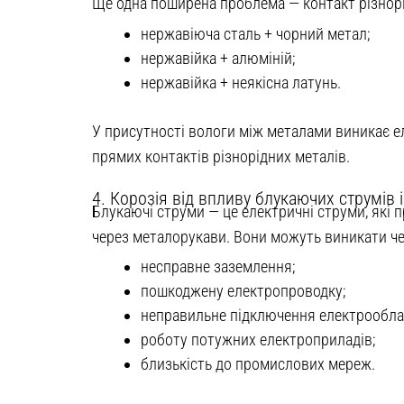
Ще одна поширена проблема — контакт різнорі
нержавіюча сталь + чорний метал;
нержавійка + алюміній;
нержавійка + неякісна латунь.
У присутності вологи між металами виникає ел
прямих контактів різнорідних металів.
4. Корозія від впливу блукаючих струмів і
Блукаючі струми — це електричні струми, які п
через металорукави. Вони можуть виникати че
несправне заземлення;
пошкоджену електропроводку;
неправильне підключення електрообла
роботу потужних електроприладів;
близькість до промислових мереж.