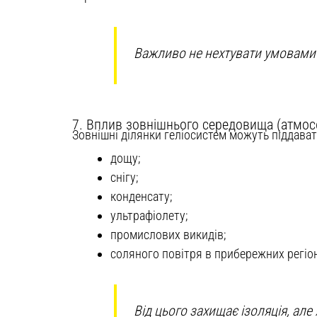
Важливо не нехтувати умовами 
7. Вплив зовнішнього середовища (атмос
Зовнішні ділянки геліосистем можуть піддава
дощу;
снігу;
конденсату;
ультрафіолету;
промислових викидів;
соляного повітря в прибережних регіо
Від цього захищає ізоляція, ал