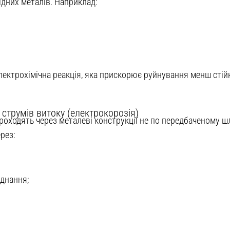
дних металів. Наприклад:
ектрохімічна реакція, яка прискорює руйнування менш стійк
 струмів витоку (електрокорозія)
роходять через металеві конструкції не по передбаченому шл
рез:
днання;