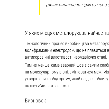
ризик виникнення іржі суттєво 
У яких місцях металорукава найчасті
Технологічний процес виробництва металорука
вольфрамовим електродом, що не плавиться в 
антикорозійні властивості нержавіючої сталі.
Тим не менше, саме зварний шов є самим сла
на молекулярному рівні, змінюватися межі мі
утворюючи карбід хрому, який осідає поблизу
по шву з’являється іржа.
Висновок