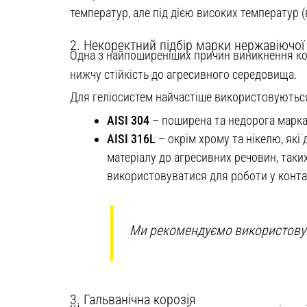
температур, але під дією високих температур
2. Некоректний підбір марки нержавіючої 
Одна з найпоширеніших причин виникнення коро
нижчу стійкість до агресивного середовища.
Для геліосистем найчастіше використовуються
AISI 304
– поширена та недорога марка
AISI 316L
– окрім хрому та нікелю, які
матеріалу до агресивних речовин, таких
використовуватися для роботи у конта
Ми рекомендуємо використовува
3. Гальванічна корозія