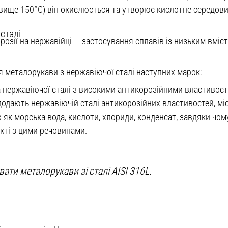
 (вище 150°С) він окислюється та утворює кислотне середов
сталі
зії на нержавійці — застосування сплавів із низьким вміст
 металорукави з нержавіючої сталі наступних марок:
 нержавіючої сталі з високими антикорозійними властивост
 додають нержавіючій сталі антикорозійних властивостей, міс
 як морська вода, кислоти, хлориди, конденсат, завдяки чом
кті з цими речовинами.
ти металорукави зі сталі AISI 316L.