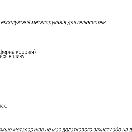
експлуатації металорукавів для геліосистем.
ферна корозія)
тися впливу:
нах.
е якщо металорукав не має додаткового захисту або на 