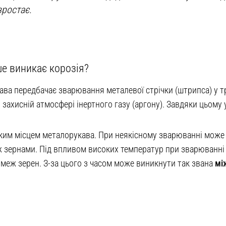
зростає.
ше виникає корозія?
ва передбачає зварювання металевої стрічки (штрипса) у 
захисній атмосфері інертного газу (аргону). Завдяки цьом
бким місцем металорукава. При неякісному зварюванні може
ж зернами. Під впливом високих температур при зварюванні
 меж зерен. З-за цього з часом може виникнути так звана
мі