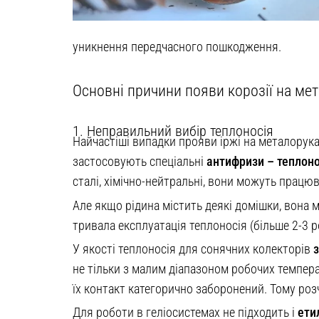
уникнення передчасного пошкодження.
Основні причини появи корозії на ме
1. Неправильний вибір теплоносія
Найчастіші випадки прояви іржі на металорука
застосовують спеціальні
антифризи – теплонос
сталі, хімічно-нейтральні, вони можуть працюв
Але якщо рідина містить деякі домішки, вона
тривала експлуатація теплоносія (більше 2-3 р
У якості теплоносія для сонячних колекторів
не тільки з малим діапазоном робочих темпера
їх контакт категорично заборонений. Тому ро
Для роботи в геліосистемах не підходить і
ети