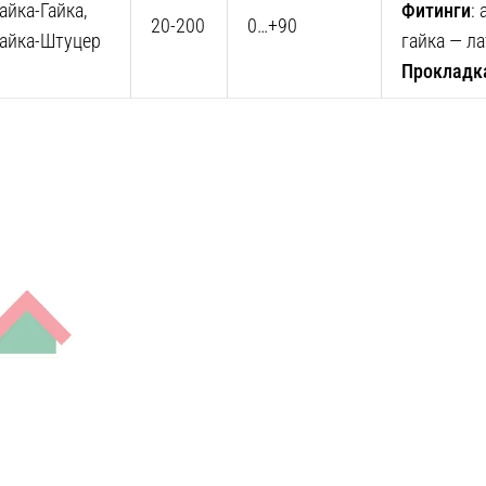
айка-Гайка,
Фитинги
:
20-200
0…+90
Гайка-Штуцер
гайка — л
Прокладк