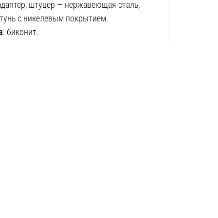
 адаптер, штуцер — нержавеющая сталь,
атунь с никелевым покрытием.
а
: биконит.