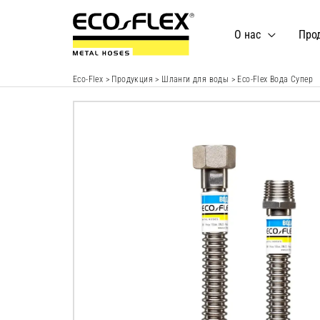
Перейти
к
О нас
Про
содержимому
Eco-Flex
>
Продукция
>
Шланги для воды
>
Eco-Flex Вода Супер