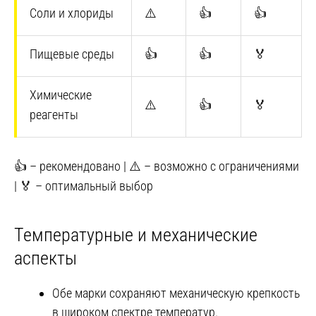
Соли и хлориды
⚠️ ️
👍
👍
Пищевые среды
👍
👍
🏅
Химические
⚠️ ️
👍
🏅
реагенты
👍 – рекомендовано | ⚠️ – возможно с ограничениями
| 🏅 – оптимальный выбор
Температурные и механические
аспекты
Обе марки сохраняют механическую крепкость
в широком спектре температур.