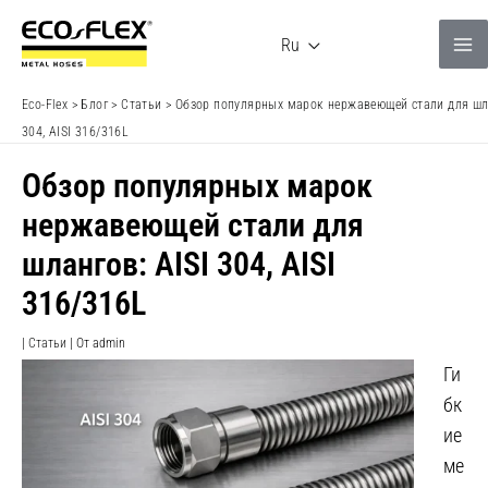
Перейти
к
Ru
содержимому
Eco-Flex
>
Блог
>
Статьи
>
Обзор популярных марок нержавеющей стали для шла
304, AISI 316/316L
Обзор популярных марок
нержавеющей стали для
шлангов: AISI 304, AISI
316/316L
|
Статьи
| От
admin
Ги
бк
ие
ме