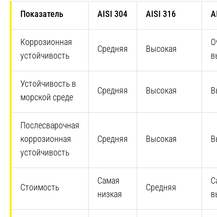
Показатель
AISI 304
AISI 316
A
Коррозионная
О
Средняя
Высокая
устойчивость
в
Устойчивость в
Средняя
Высокая
В
морской среде
Послесварочная
коррозионная
Средняя
Высокая
В
устойчивость
Самая
С
Стоимость
Средняя
низкая
в